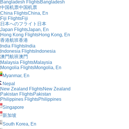
Bangladesh
中国机票
China, En
Fiji
日本
Japan, En
Hong Kong, En
香港
India
Indonesia
澳門
Malaysia
Mongolia, En
Myanmar, En
Nepal
New Zealand
Pakistan
Philippines
Singapore
新加坡
South Korea, En