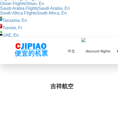
Oman, En
Saudi Arabia, En
South Africa, En
Tanzania, En
Tunisie, Fr
UAE, En
中文
¥
吉祥航空