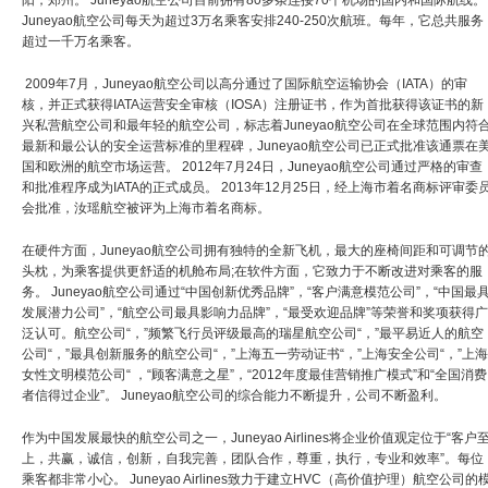
Juneyao航空公司每天为超过3万名乘客安排240-250次航班。每年，它总共服务
超过一千万名乘客。
2009年7月，Juneyao航空公司以高分通过了国际航空运输协会（IATA）的审
核，并正式获得IATA运营安全审核（IOSA）注册证书，作为首批获得该证书的新
兴私营航空公司和最年轻的航空公司，标志着Juneyao航空公司在全球范围内符
最新和最公认的安全运营标准的里程碑，Juneyao航空公司已正式批准该通票在
国和欧洲的航空市场运营。 2012年7月24日，Juneyao航空公司通过严格的审查
和批准程序成为IATA的正式成员。 2013年12月25日，经上海市着名商标评审委
会批准，汝瑶航空被评为上海市着名商标。
在硬件方面，Juneyao航空公司拥有独特的全新飞机，最大的座椅间距和可调节
头枕，为乘客提供更舒适的机舱布局;在软件方面，它致力于不断改进对乘客的服
务。 Juneyao航空公司通过“中国创新优秀品牌”，“客户满意模范公司”，“中国最
发展潜力公司”，“航空公司最具影响力品牌”，“最受欢迎品牌”等荣誉和奖项获得广
泛认可。航空公司“，”频繁飞行员评级最高的瑞星航空公司“，”最平易近人的航空
公司“，”最具创新服务的航空公司“，”上海五一劳动证书“，”上海安全公司“，”上海
女性文明模范公司“ ，“顾客满意之星”，“2012年度最佳营销推广模式”和“全国消费
者信得过企业”。 Juneyao航空公司的综合能力不断提升，公司不断盈利。
作为中国发展最快的航空公司之一，Juneyao Airlines将企业价值观定位于“客户
上，共赢，诚信，创新，自我完善，团队合作，尊重，执行，专业和效率”。每位
乘客都非常小心。 Juneyao Airlines致力于建立HVC（高价值护理）航空公司的