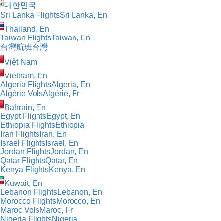
대한민국
Sri Lanka, En
Thailand, En
Taiwan, En
台灣
Việt Nam
Vietnam, En
Algeria, En
Algérie, Fr
Bahrain, En
Egypt, En
Ethiopia
Iran, En
Israel, En
Jordan, En
Qatar, En
Kenya, En
Kuwait, En
Lebanon, En
Morocco, En
Maroc, Fr
Nigeria