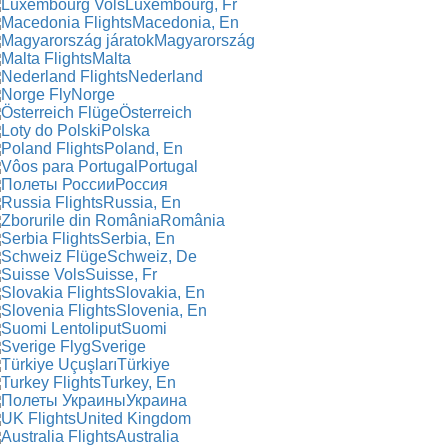
Luxembourg, Fr
Macedonia, En
Magyarország
Malta
Nederland
Norge
Österreich
Polska
Poland, En
Portugal
Россия
Russia, En
România
Serbia, En
Schweiz, De
Suisse, Fr
Slovakia, En
Slovenia, En
Suomi
Sverige
Türkiye
Turkey, En
Украина
United Kingdom
Australia