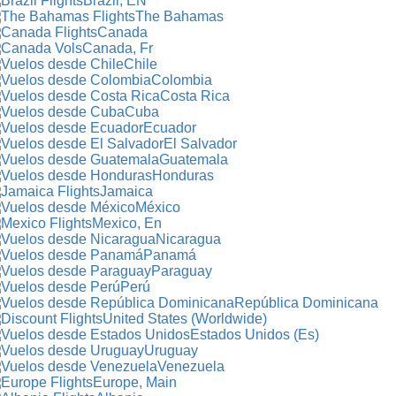
Brazil, EN
The Bahamas
Canada
Canada, Fr
Chile
Colombia
Costa Rica
Cuba
Ecuador
El Salvador
Guatemala
Honduras
Jamaica
México
Mexico, En
Nicaragua
Panamá
Paraguay
Perú
República Dominicana
United States (Worldwide)
Estados Unidos (Es)
Uruguay
Venezuela
Europe, Main