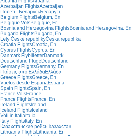
Albania
Azerbaijan
Беларусь
Belgium, En
Belgique, Fr
Bosnia and Herzegovina, En
Bulgaria, En
Česká republika
Croatia, En
Cyprus, En
Danmark
Deutschland
Germany, En
Ελλάδα
Greece, En
España
Spain, En
France
France, En
Ireland
Iceland
Italia
Italy, En
Казахстан
Lithuania, En