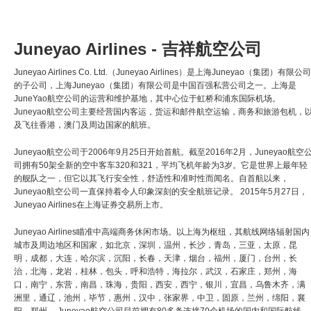
Juneyao Airlines - 吉祥航空公司
Juneyao Airlines Co. Ltd.（Juneyao Airlines）是上海Juneyao（集团）有限公司
的子公司，上海Juneyao（集团）有限公司是中国百强私营公司之一。上海是
JuneYao航空公司的运营和维护基地，其中心位于虹桥和浦东国际机场。
Juneyao航空公司主要经营国内客运，货运和邮件航空运输，商务和旅游包机，
及飞往香港，澳门及周边国家的航班。
Juneyao航空公司于2006年9月25日开始首航。截至2016年2月，Juneyao航空
司拥有50架全新的空中客车320和321，平均飞机年龄为3岁。它是世界上最年轻
的舰队之一，但它以其飞行安全性，舒适性和准时性而闻名。自首航以来，
Juneyao航空公司一直保持着令人印象深刻的安全航班记录。 2015年5月27日，
Juneyao Airlines在上海证券交易所上市。
Juneyao Airlines瞄准中高端商务休闲市场。以上海为枢纽，其航线网络辐射国内
城市及周边地区和国家，如北京，深圳，温州，长沙，青岛，三亚，太原，昆
明，成都，大连，哈尔滨，沉阳，长春，天津，烟台，福州，厦门，台州，长
治，北海，龙岩，桂林，包头，呼和浩特，海拉尔，武汉，石家庄，郑州，海
口，南宁，东营，南昌，珠海，贵阳，西安，西宁，银川，宜昌，乌鲁木齐，满
洲里，通辽，池州，毕节，惠州，汉中，张家界，中卫，固原，兰州，绵阳，襄
阳，郑州。 Juneyao航空公司目前拥有80多条连接70个机场的国内和国际航线。