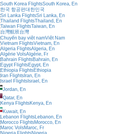
South Korea, En
대한민국
Sri Lanka, En
Thailand, En
Taiwan, En
台灣
Việt Nam
Vietnam, En
Algeria, En
Algérie, Fr
Bahrain, En
Egypt, En
Ethiopia
Iran, En
Israel, En
Jordan, En
Qatar, En
Kenya, En
Kuwait, En
Lebanon, En
Morocco, En
Maroc, Fr
Nigeria