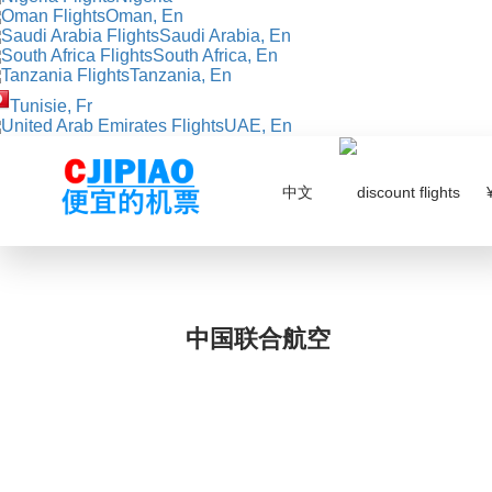
Oman, En
Saudi Arabia, En
South Africa, En
Tanzania, En
Tunisie, Fr
UAE, En
中文
¥
中国联合航空