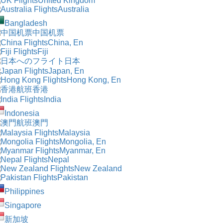
United Kingdom
Australia
Bangladesh
中国机票
China, En
Fiji
日本
Japan, En
Hong Kong, En
香港
India
Indonesia
澳門
Malaysia
Mongolia, En
Myanmar, En
Nepal
New Zealand
Pakistan
Philippines
Singapore
新加坡