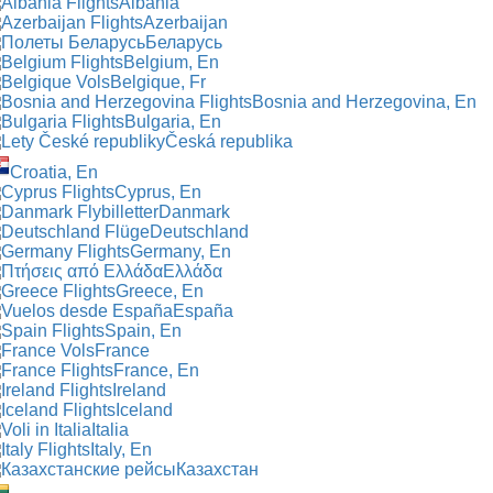
Albania
Azerbaijan
Беларусь
Belgium, En
Belgique, Fr
Bosnia and Herzegovina, En
Bulgaria, En
Česká republika
Croatia, En
Cyprus, En
Danmark
Deutschland
Germany, En
Ελλάδα
Greece, En
España
Spain, En
France
France, En
Ireland
Iceland
Italia
Italy, En
Казахстан