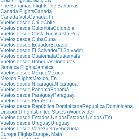
Brazil, EN
The Bahamas
Canada
Canada, Fr
Chile
Colombia
Costa Rica
Cuba
Ecuador
El Salvador
Guatemala
Honduras
Jamaica
México
Mexico, En
Nicaragua
Panamá
Paraguay
Perú
República Dominicana
United States (Worldwide)
Estados Unidos (Es)
Uruguay
Venezuela
Europe, Main