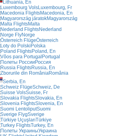
Lithuania, En
Luxembourg, Fr
Macedonia, En
Magyarország
Malta
Nederland
Norge
Österreich
Polska
Poland, En
Portugal
Россия
Russia, En
România
Serbia, En
Schweiz, De
Suisse, Fr
Slovakia, En
Slovenia, En
Suomi
Sverige
Türkiye
Turkey, En
Украина