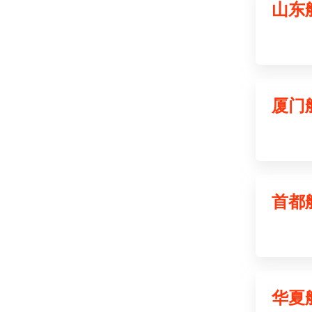
山东
INDONESIA, ID
澳門
MALAYSIA, EN
厦门
MALAYSIA, BM
MONGOLIA, EN
MYANMAR, EN
首都
NEPAL
NEW ZEALAND
PAKISTAN
华夏