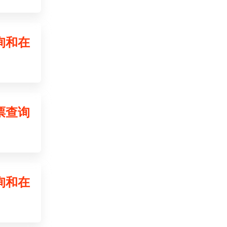
询和在
票查询
询和在