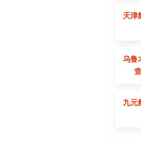
天津
乌鲁
九元