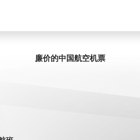
廉价的中国航空机票