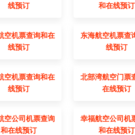
线预订
和在线预订
航空机票查询和在
东海航空机票查
线预订
线预订
航空机票查询和在
北部湾航空门票
线预订
在线预订
航空公司机票查询
幸福航空公司机
和在线预订
和在线预订