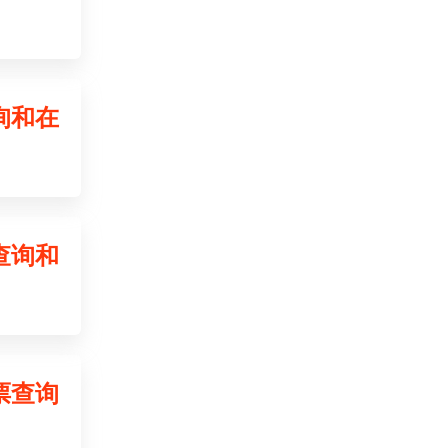
询和在
查询和
票查询