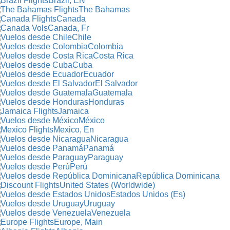
Brazil, EN
The Bahamas
Canada
Canada, Fr
Chile
Colombia
Costa Rica
Cuba
Ecuador
El Salvador
Guatemala
Honduras
Jamaica
México
Mexico, En
Nicaragua
Panamá
Paraguay
Perú
República Dominicana
United States (Worldwide)
Estados Unidos (Es)
Uruguay
Venezuela
Europe, Main