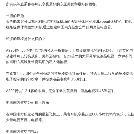
所有头等舱乘客都可以享受最好的东亚美食和最好的西餐。
一流的设施
头等舱乘客可以充分利用北京国际机场的头等舱休息室和Skypearl休息室。其他
机场提供休息室;您可以通过搜索中国南方航空公司的网页轻松查看。
经济舱座椅是什么样的？
A380提供八个专门定制的私人平板套房，为您提供非凡的旅行体验。可调节的电
动座椅可以转换成床。另外还包括一台23英寸的大屏幕平板液晶电视，六种不同
的照明方案以及带密码锁的私人储物柜。
在B787上，四个完全可倾斜的茧座椅提供独家住宿。符合人体工程学的座椅提供
电子控制的背部按摩，并提供液晶电视和USB端口。
A330提供1-2-1客舱布局，完全倾斜的茧座椅，液晶电视和USB端口。
中国南方航空公司机上娱乐
在中国南方航空公司的最新飞机上，乘客可以享受超过600小时的精彩娱乐，包
大量电视节目，电影等。
中国南方航空电视台