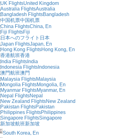
United Kingdom
Australia
Bangladesh
中国机票
China, En
Fiji
日本
Japan, En
Hong Kong, En
香港
India
Indonesia
澳門
Malaysia
Mongolia, En
Myanmar, En
Nepal
New Zealand
Pakistan
Philippines
Singapore
新加坡
South Korea, En