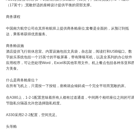
（17英寸）;宽敞舒适的座椅设计提供平衡的背部支撑。
商务课程
中国南方航空公司在其所有航班上提供商务舱座位;套餐是全面的，从预订到抵
达，乘客将获得优质服务。
商务舱设施
酒店提供飞行前休息室。内置设施包括文具袋，杂志架，阅读灯和USB端口。数
字娱乐系统包括一个15英寸的平板屏幕，带有降噪耳机，以及全系列的办公软件
应用程序，可让您处理Word，Excel和其他常用文件。机上餐点包括各种东亚和
方美食。
什么是商务舱座位？
在所有飞机上，只需按一下按钮，座椅就会倾斜成一个完全平坦而宽敞的床。
在A380上，1-2-1配置意味着所有人都有过道通道，中间两个相邻座位之间的可
节隐私分隔器允许您选择隐私程度。
A330采用2-2-2配置，空间充足。
头等舱