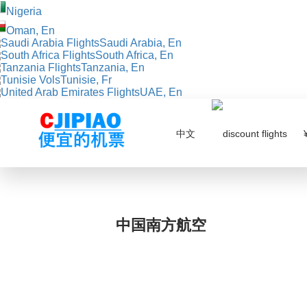
Nigeria
Oman, En
Saudi Arabia, En
South Africa, En
Tanzania, En
Tunisie, Fr
UAE, En
中文
¥
中国南方航空