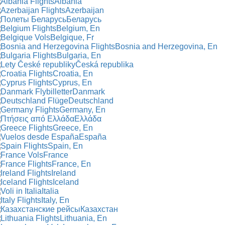
Albania
Azerbaijan
Беларусь
Belgium, En
Belgique, Fr
Bosnia and Herzegovina, En
Bulgaria, En
Česká republika
Croatia, En
Cyprus, En
Danmark
Deutschland
Germany, En
Ελλάδα
Greece, En
España
Spain, En
France
France, En
Ireland
Iceland
Italia
Italy, En
Казахстан
Lithuania, En