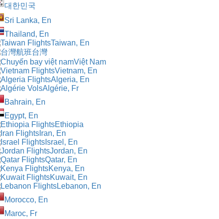
대한민국
Sri Lanka, En
Thailand, En
Taiwan, En
台灣
Việt Nam
Vietnam, En
Algeria, En
Algérie, Fr
Bahrain, En
Egypt, En
Ethiopia
Iran, En
Israel, En
Jordan, En
Qatar, En
Kenya, En
Kuwait, En
Lebanon, En
Morocco, En
Maroc, Fr