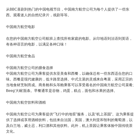
从BBC喜剧到热门的中国电视节目，中国南方航空公司为每个人提供了一些东
西。观看迷人的自然纪录片，戏剧等等。
中国南方航空电影
在您的中国南方航空公司航班上查找所有家庭的电影。从印地语到法语到英语，
有各种语言的电影，以满足各种口味！
中国南方航空食品
中国南方航空公司的膳食选择
中国南方航空公司为乘客提供东亚美食和西餐，以确保总有一些东西适合您的口
味。西餐是现代健康的，低卡路里选择。中式主菜的灵感来自粤菜，采用正宗的
当地食材烹制而成。商务舱和头等舱乘客可以享受着名的中国南方航空公司菜肴;
Beeg'大碗'面条。早餐通常是谷物，鸡蛋，糕点，面包和水果的选择。
中国南方航空饮料和酒精
中国南方航空公司为乘客提供“飞行中的地窖”服务，以及“机上茶园”。这为乘客提
供了选择或享用酒精饮料，包括来自法国，美国，澳大利亚和智利的葡萄酒，以
及白兰地，威士忌，利口酒和其他饮料。此外，机上茶园让乘客体验中国传统茶
文化。