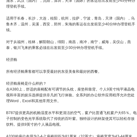
浦东，武汉（国内），沉阳，深圳，天津（国际）的客运在出发前至少45分钟办
理登机手续。
适用于长春，长沙，大连，桂阳，杭州，拉萨，宁波，青岛，天津（国内），乌
鲁木齐，温州，吴溪，西安，郑州，朱海的客运在出发前至少40分钟办理登机手
续。
对于从福州，桂林，解阳朝山，绵阳，南昌，南冲，南宁，威海，吴仪山，燕
泰，银川飞来的乘客必须在出发前至少30分钟办理登机手续。
经济舱
所有经济舱乘客都可以享受最好的东亚美食和最好的西餐。
经济舱座椅是什么样的？
在A380上，舒适的座椅配有可调节的头枕，座垫和靠背。个人9英寸纯平液晶电
视和丰富的娱乐选择提供非凡的飞行体验。全系列的办公软件应用程序允许您处
理Word，Excel和其他常用文件。
B787提供更高的机舱湿度水平和更清洁的空气，窗户比普通飞机窗户大65％。电
子控制的变色光学系统取代了传统的百叶窗。独特设计的杯架使其可以轻松存放
饮料。提供9英寸的个人液晶电视。
A330的座位布局为2-4-2;座椅间距为81厘米（32英寸）;座椅宽度为43-44厘米