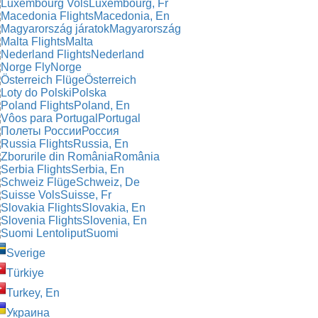
Luxembourg, Fr
Macedonia, En
Magyarország
Malta
Nederland
Norge
Österreich
Polska
Poland, En
Portugal
Россия
Russia, En
România
Serbia, En
Schweiz, De
Suisse, Fr
Slovakia, En
Slovenia, En
Suomi
Sverige
Türkiye
Turkey, En
Украина